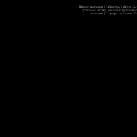
Пневмоинструмент
|
Гайковерты
|
Дрели
|
Шу
Зубильные щетки
|
Зубильные (рубильные
пистолеты
|
Шприцы для смазки
|
Пи