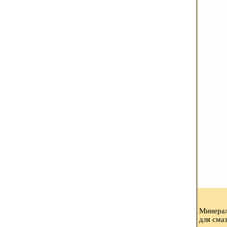
Минерал
для сма