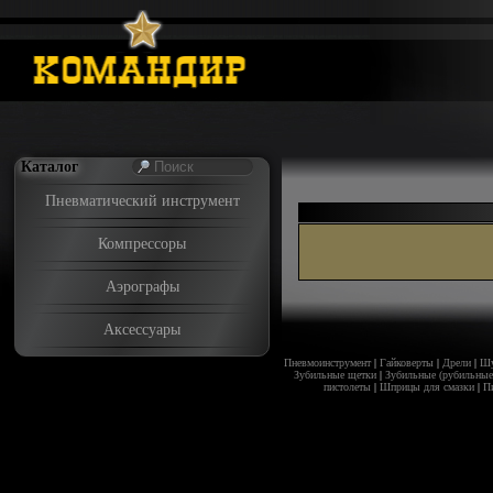
Каталог
Пневматический инструмент
Компрессоры
Аэрографы
Аксессуары
Пневмоинструмент
|
Гайковерты
|
Дрели
|
Шу
Зубильные щетки
|
Зубильные (рубильные
пистолеты
|
Шприцы для смазки
|
Пи