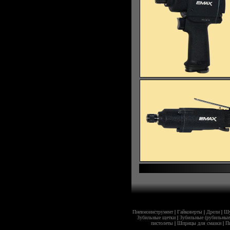
Пневмоинструмент
|
Гайковерты
|
Дрели
|
Шу
Зубильные щетки
|
Зубильные (рубильные
пистолеты
|
Шприцы для смазки
|
Пи